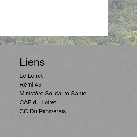
Liens
Le Loiret
Rémi 45
Ministère Solidarité Santé
CAF du Loiret
CC Du Pithiverais