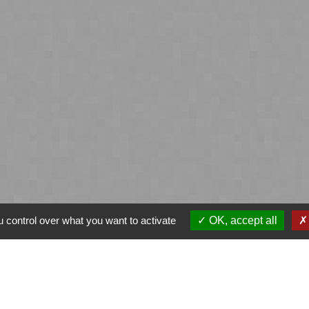
 control over what you want to activate
OK, accept all
ntialité
-
Accessibilité
-
Plan du site
-
Gestion des
Site créé en partenariat avec Réseau des Communes