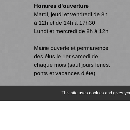
Horaires d'ouverture
Mardi, jeudi et vendredi de 8h
à 12h et de 14h à 17h30
Lundi et mercredi de 8h à 12h
Mairie ouverte et permanence
des élus le 1er samedi de
chaque mois (sauf jours fériés,
ponts et vacances d'été)
This site uses cookies and gives you
Mentions légales
-
Politique de confide