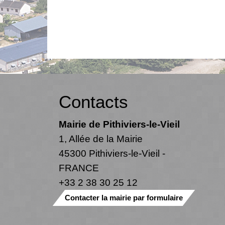
Contacts
Mairie de Pithiviers-le-Vieil
1, Allée de la Mairie
45300 Pithiviers-le-Vieil -
FRANCE
+33 2 38 30 25 12
Contacter la mairie par formulaire