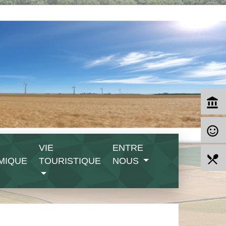
account_balance
sentiment_satisfied_alt
VIE
ENTRE
local_dining
MIQUE
TOURISTIQUE
NOUS