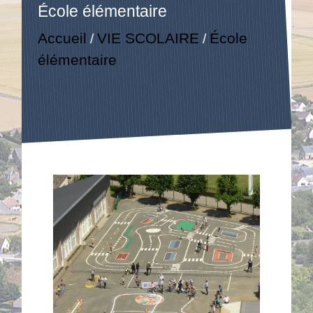
École élémentaire
Accueil
VIE SCOLAIRE
École
/
/
élémentaire