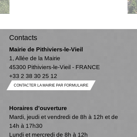
Contacts
Mairie de Pithiviers-le-Vieil
1, Allée de la Mairie
45300 Pithiviers-le-Vieil - FRANCE
+33 2 38 30 25 12
CONTACTER LA MAIRIE PAR FORMULAIRE
Horaires d'ouverture
Mardi, jeudi et vendredi de 8h à 12h et de
14h à 17h30
Lundi et mercredi de 8h à 12h