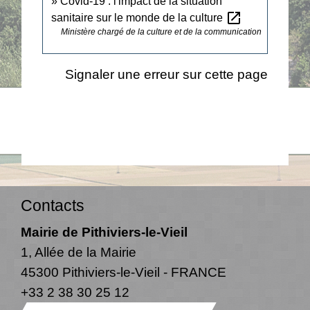
Covid-19 : l'impact de la situation
open_in_new
sanitaire sur le monde de la culture
Ministère chargé de la culture et de la communication
Signaler une erreur sur cette page
Contacts
Mairie de Pithiviers-le-Vieil
1, Allée de la Mairie
45300 Pithiviers-le-Vieil - FRANCE
+33 2 38 30 25 12