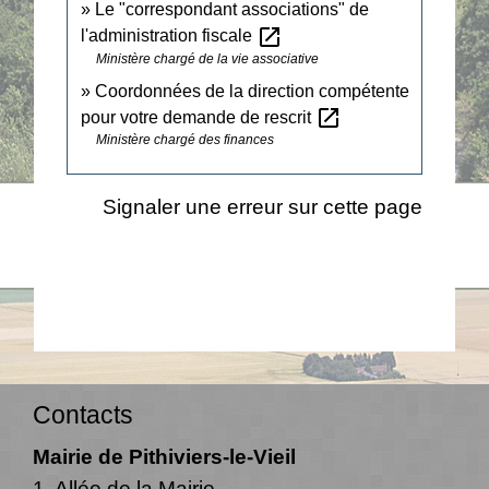
Le "correspondant associations" de
open_in_new
l'administration fiscale
Ministère chargé de la vie associative
Coordonnées de la direction compétente
open_in_new
pour votre demande de rescrit
Ministère chargé des finances
Signaler une erreur sur cette page
Contacts
Mairie de Pithiviers-le-Vieil
1, Allée de la Mairie