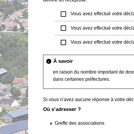
check_box_outline_blank
Vous avez effectué votre décla
check_box_outline_blank
Vous avez effectué votre décla
check_box_outline_blank
Vous avez effectué votre décla
À savoir
info
en raison du nombre important de dossie
dans certaines préfectures.
Si vous n'avez aucune réponse à votre décl
Où s’adresser ?
arrow_right
Greffe des associations