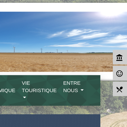
account_balance
sentiment_satisfied_alt
VIE
ENTRE
local_dining
MIQUE
TOURISTIQUE
NOUS