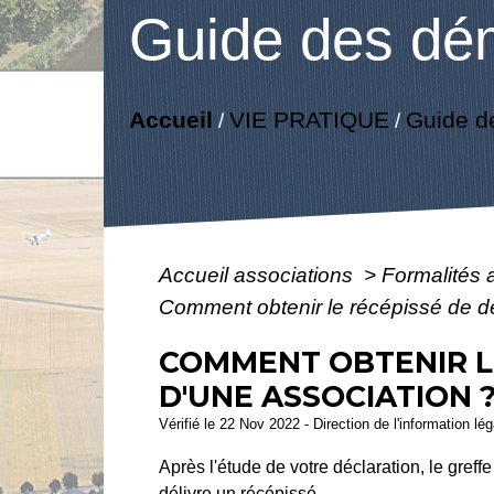
Guide des dé
Accueil
VIE PRATIQUE
Guide d
/
/
Accueil associations
>
Formalités 
Comment obtenir le récépissé de dé
COMMENT OBTENIR LE
D'UNE ASSOCIATION 
Vérifié le 22 Nov 2022 - Direction de l'information lé
Après l'étude de votre déclaration, le gref
délivre un récépissé.