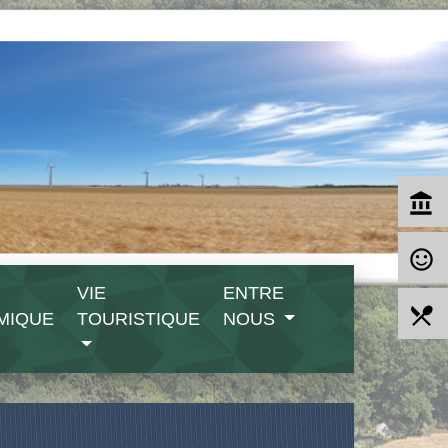
account_balance
sentiment_satisfied_alt
VIE
ENTRE
local_dining
MIQUE
TOURISTIQUE
NOUS