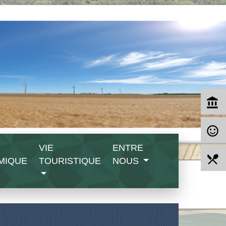
account_balance
sentiment_satisfied_alt
VIE
ENTRE
local_dining
MIQUE
TOURISTIQUE
NOUS