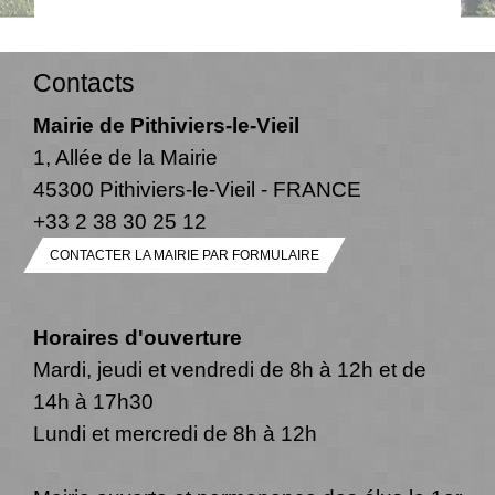
Contacts
Mairie de Pithiviers-le-Vieil
1, Allée de la Mairie
45300 Pithiviers-le-Vieil - FRANCE
+33 2 38 30 25 12
CONTACTER LA MAIRIE PAR FORMULAIRE
Horaires d'ouverture
Mardi, jeudi et vendredi de 8h à 12h et de
14h à 17h30
Lundi et mercredi de 8h à 12h