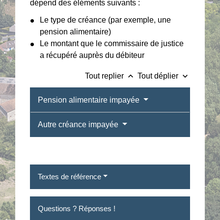
dépend des éléments suivants :
Le type de créance (par exemple, une
pension alimentaire)
Le montant que le commissaire de justice
a récupéré auprès du débiteur
keyboard_arrow_up
keyboard_arrow_down
Tout replier
Tout déplier
Pension alimentaire impayée
Autre créance impayée
Textes de référence
Questions ? Réponses !