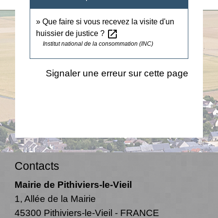
Que faire si vous recevez la visite d'un
open_in_new
huissier de justice ?
Institut national de la consommation (INC)
Signaler une erreur sur cette page
Contacts
Mairie de Pithiviers-le-Vieil
1, Allée de la Mairie
45300 Pithiviers-le-Vieil - FRANCE