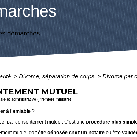
marches
es démarches
arité
>
Divorce, séparation de corps
>
Divorce par 
ENTEMENT MUTUEL
gale et administrative (Première ministre)
er à l'amiable
?
rcer par consentement mutuel. C'est une
procédure plus simple
ment mutuel doit être
déposée chez un notaire
ou être
validé