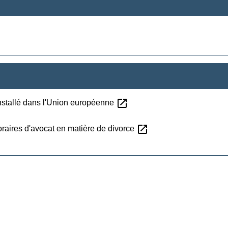
open_in_new
installé dans l'Union européenne
open_in_new
raires d'avocat en matière de divorce