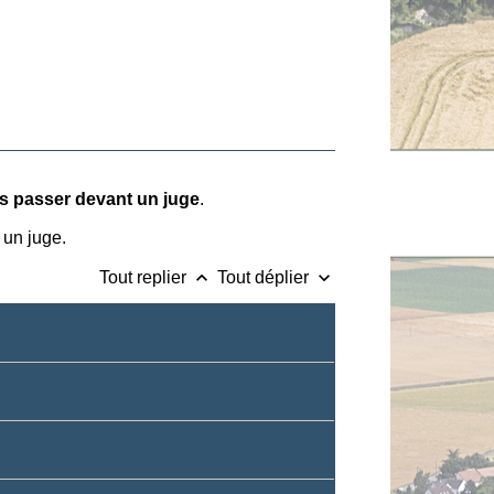
s passer devant un juge
.
 un juge.
keyboard_arrow_up
keyboard_arrow_down
Tout replier
Tout déplier