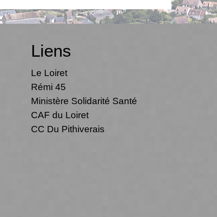
Liens
Le Loiret
Rémi 45
Ministère Solidarité Santé
CAF du Loiret
CC Du Pithiverais