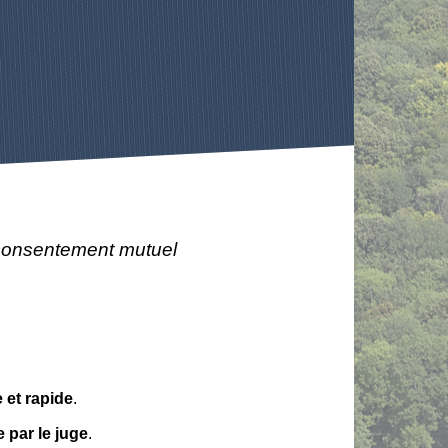
consentement mutuel
 et rapide
.
e par le juge
.