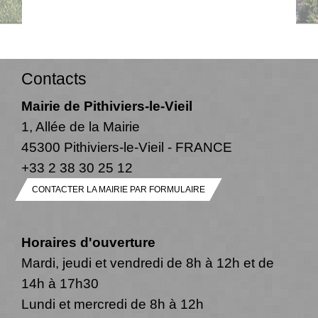
Contacts
Mairie de Pithiviers-le-Vieil
1, Allée de la Mairie
45300 Pithiviers-le-Vieil - FRANCE
+33 2 38 30 25 12
CONTACTER LA MAIRIE PAR FORMULAIRE
Horaires d'ouverture
Mardi, jeudi et vendredi de 8h à 12h et de
14h à 17h30
Lundi et mercredi de 8h à 12h