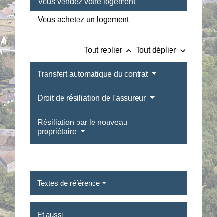
Vous vendez votre logement
Vous achetez un logement
keyboard_arrow_up
keyboard_arrow_down
Tout replier
Tout déplier
Transfert automatique du contrat
Droit de résiliation de l'assureur
Résiliation par le nouveau
propriétaire
Textes de référence
Et aussi