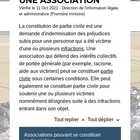
UNE ASSOCIATION
Vérifié le 11 Oct 2021 - Direction de l'information légale
et administrative (Première ministre)
La constitution de partie civile est une
demande d'indemnisation des préjudices
subis pour une personne qui a été victime
d'une ou plusieurs
infractions
. Une
association qui défend des intérêts collectifs
de portée générale (par exemple, racisme,
aide aux victimes) peut se constituer
partie
civile
sous certaines conditions. Elle peut
également se constituer partie civile pour
soutenir une ou plusieurs victimes
nommément désignées suite à des infractions
entrant dans son objet.
keyboard_arrow_up
keyboard_arrow_down
Tout replier
Tout déplier
Associations pouvant se constituer