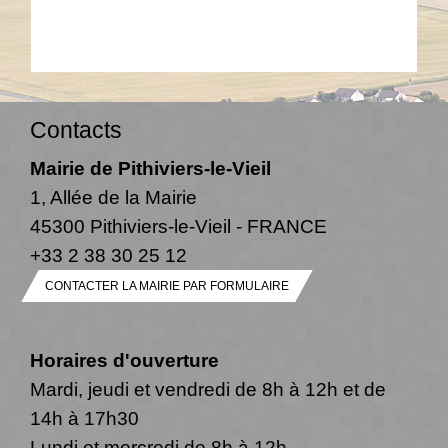
Contacts
Mairie de Pithiviers-le-Vieil
1, Allée de la Mairie
45300 Pithiviers-le-Vieil - FRANCE
+33 2 38 30 25 12
CONTACTER LA MAIRIE PAR FORMULAIRE
Horaires d'ouverture
Mardi, jeudi et vendredi de 8h à 12h et de
14h à 17h30
Lundi et mercredi de 8h à 12h