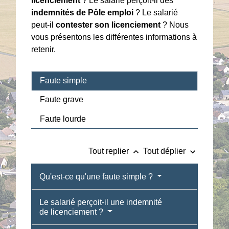
licenciement
? Le salarié perçoit-il des
indemnités de Pôle emploi
? Le salarié
peut-il
contester son licenciement
? Nous
vous présentons les différentes informations à
retenir.
Faute simple
Faute grave
Faute lourde
keyboard_arrow_up
keyboard_arrow_down
Tout replier
Tout déplier
Qu'est-ce qu'une faute simple ?
Le salarié perçoit-il une indemnité
de licenciement ?