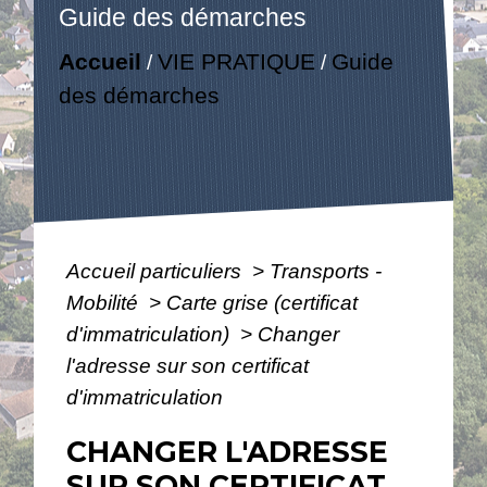
Guide des démarches
Accueil
VIE PRATIQUE
Guide
/
/
des démarches
Accueil particuliers
>
Transports -
Mobilité
>
Carte grise (certificat
d'immatriculation)
>
Changer
l'adresse sur son certificat
d'immatriculation
CHANGER L'ADRESSE
SUR SON CERTIFICAT