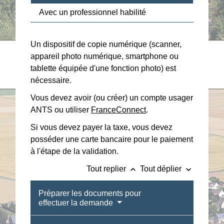
Avec un professionnel habilité
Un dispositif de copie numérique (scanner,
appareil photo numérique, smartphone ou
tablette équipée d'une fonction photo) est
nécessaire.
Vous devez avoir (ou créer) un compte usager
ANTS ou utiliser
FranceConnect
.
Si vous devez payer la taxe, vous devez
posséder une carte bancaire pour le paiement
à l'étape de la validation.
keyboard_arrow_up
keyboard_arrow_down
Tout replier
Tout déplier
Préparer les documents pour
effectuer la demande