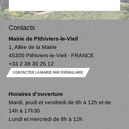
Contacts
Mairie de Pithiviers-le-Vieil
1, Allée de la Mairie
45300 Pithiviers-le-Vieil - FRANCE
+33 2 38 30 25 12
CONTACTER LA MAIRIE PAR FORMULAIRE
Horaires d'ouverture
Mardi, jeudi et vendredi de 8h à 12h et de
14h à 17h30
Lundi et mercredi de 8h à 12h