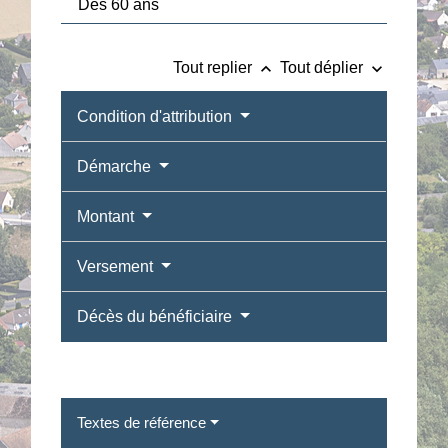
Dès 60 ans
keyboard_arrow_up
keyboard_arrow_down
Tout replier
Tout déplier
Condition d'attribution
Démarche
Montant
Versement
Décès du bénéficiaire
Textes de référence