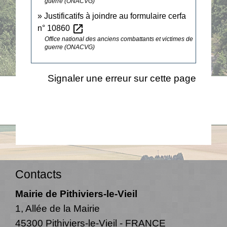
guerre (ONACVG)
Justificatifs à joindre au formulaire cerfa
open_in_new
n° 10860
Office national des anciens combattants et victimes de
guerre (ONACVG)
Signaler une erreur sur cette page
Contacts
Mairie de Pithiviers-le-Vieil
1, Allée de la Mairie
45300 Pithiviers-le-Vieil - FRANCE