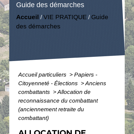
Guide des démarches
Accueil
VIE PRATIQUE
Guide
/
/
des démarches
Accueil particuliers
>
Papiers -
Citoyenneté - Élections
>
Anciens
combattants
>
Allocation de
reconnaissance du combattant
(anciennement retraite du
combattant)
ALLOCATION DE