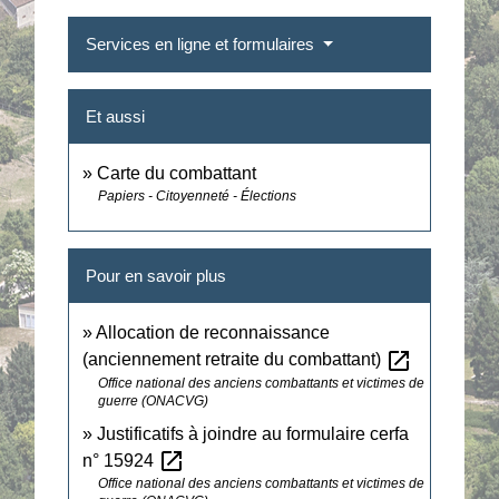
Services en ligne et formulaires
Et aussi
Carte du combattant
Papiers - Citoyenneté - Élections
Pour en savoir plus
Allocation de reconnaissance
open_in_new
(anciennement retraite du combattant)
Office national des anciens combattants et victimes de
guerre (ONACVG)
Justificatifs à joindre au formulaire cerfa
open_in_new
n° 15924
Office national des anciens combattants et victimes de