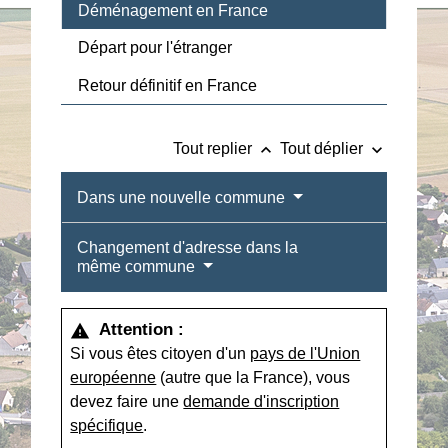
Déménagement en France
Départ pour l'étranger
Retour définitif en France
keyboard_arrow_up
keyboard_arrow_down
Tout replier
Tout déplier
Dans une nouvelle commune
Changement d'adresse dans la
même commune
Attention :
warning
Si vous êtes citoyen d'un
pays de l'Union
européenne
(autre que la France), vous
devez faire une
demande d'inscription
spécifique
.