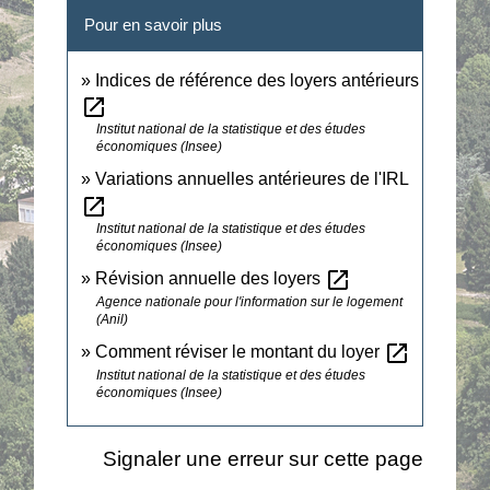
Pour en savoir plus
Indices de référence des loyers antérieurs
open_in_new
Institut national de la statistique et des études
économiques (Insee)
Variations annuelles antérieures de l'IRL
open_in_new
Institut national de la statistique et des études
économiques (Insee)
open_in_new
Révision annuelle des loyers
Agence nationale pour l'information sur le logement
(Anil)
open_in_new
Comment réviser le montant du loyer
Institut national de la statistique et des études
économiques (Insee)
Signaler une erreur sur cette page