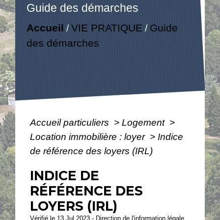
Guide des démarches
Accueil
VIE PRATIQUE
Guide
/
/
des démarches
Accueil particuliers
>
Logement
>
Location immobilière : loyer
>
Indice
de référence des loyers (IRL)
INDICE DE
RÉFÉRENCE DES
LOYERS (IRL)
Vérifié le 13 Jul 2023 - Direction de l'information légale