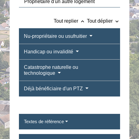
Propriétaire d'un autre logement
keyboard_arrow_up
keyboard_arrow_down
Tout replier
Tout déplier
Nu-propriétaire ou usufruitier
Handicap ou invalidité
Catastrophe naturelle ou
technologique
Déjà bénéficiaire d'un PTZ
Textes de référence