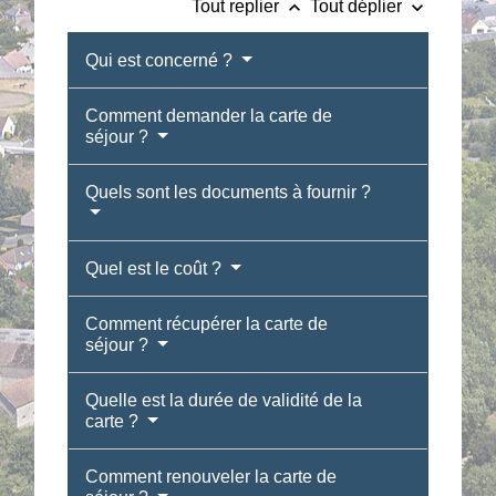
keyboard_arrow_up
keyboard_arrow_down
Tout replier
Tout déplier
Qui est concerné ?
Comment demander la carte de
séjour ?
Quels sont les documents à fournir ?
Quel est le coût ?
Comment récupérer la carte de
séjour ?
Quelle est la durée de validité de la
carte ?
Comment renouveler la carte de