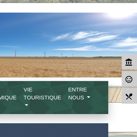
account_balance
sentiment_satisfied_alt
VIE
ENTRE
local_dining
MIQUE
TOURISTIQUE
NOUS