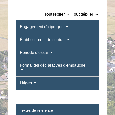
keyboard_arrow_up
keyboard_arrow_down
Tout replier
Tout déplier
Engagement réciproque
Établissement du contrat
Période d'essai
Formalités déclaratives d'embauche
Litiges
Textes de référence