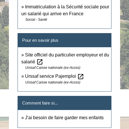
Immatriculation à la Sécurité sociale pour
un salarié qui arrive en France
Social - Santé
Pour en savoir plus
Site officiel du particulier employeur et du
open_in_new
salarié
Urssaf Caisse nationale (ex-Acoss)
open_in_new
Urssaf service Pajemploi
Urssaf Caisse nationale (ex-Acoss)
Comment faire si...
J'ai besoin de faire garder mes enfants