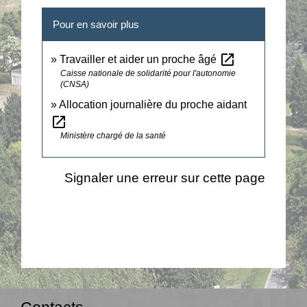
Pour en savoir plus
open_in_new
Travailler et aider un proche âgé
Caisse nationale de solidarité pour l'autonomie
(CNSA)
Allocation journalière du proche aidant
open_in_new
Ministère chargé de la santé
Signaler une erreur sur cette page