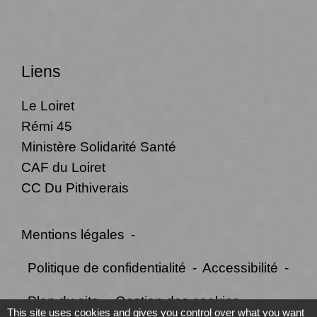
Liens
Le Loiret
Rémi 45
Ministère Solidarité Santé
CAF du Loiret
CC Du Pithiverais
Mentions légales
-
Politique de confidentialité
-
Accessibilité
-
Plan du site
-
Gestion des cookies
This site uses cookies and gives you control over what you want