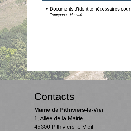
Documents d'identité nécessaires pour
Transports - Mobilité
Contacts
Mairie de Pithiviers-le-Vieil
1, Allée de la Mairie
45300 Pithiviers-le-Vieil -