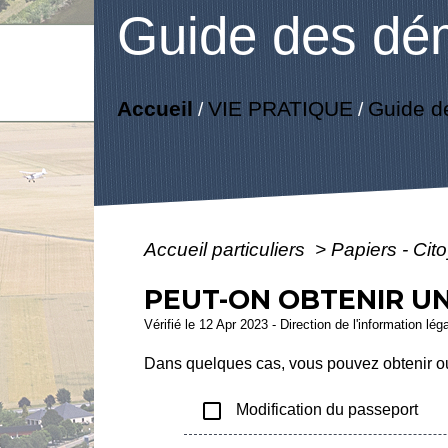
Guide des dé
Accueil
VIE PRATIQUE
Guide d
/
/
Accueil particuliers
>
Papiers - Cit
PEUT-ON OBTENIR U
Vérifié le 12 Apr 2023 - Direction de l'information lég
Dans quelques cas, vous pouvez obtenir ou 
check_box_outline_blank
Modification du passeport