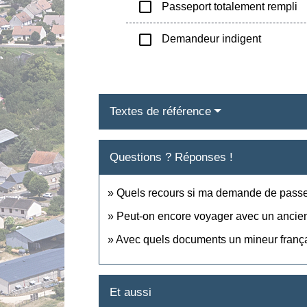
check_box_outline_blank
Passeport totalement rempli
check_box_outline_blank
Demandeur indigent
Textes de référence
Questions ? Réponses !
Quels recours si ma demande de passep
Peut-on encore voyager avec un ancie
Avec quels documents un mineur françai
Et aussi