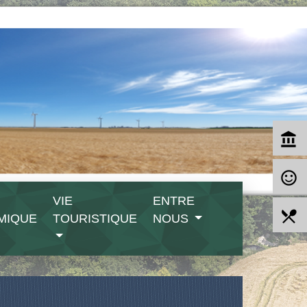
account_balance
sentiment_satisfied_alt
VIE
ENTRE
local_dining
MIQUE
TOURISTIQUE
NOUS