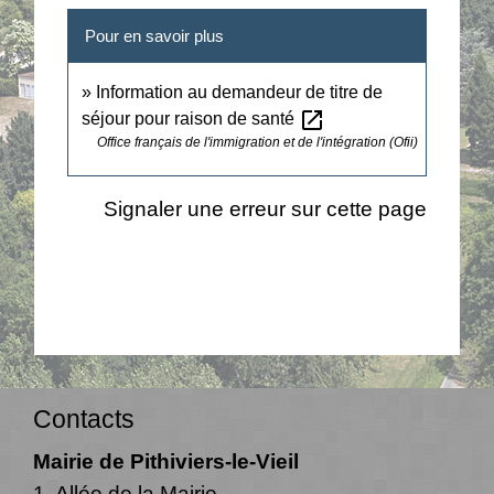
Pour en savoir plus
Information au demandeur de titre de
open_in_new
séjour pour raison de santé
Office français de l'immigration et de l'intégration (Ofii)
Signaler une erreur sur cette page
Contacts
Mairie de Pithiviers-le-Vieil
1, Allée de la Mairie