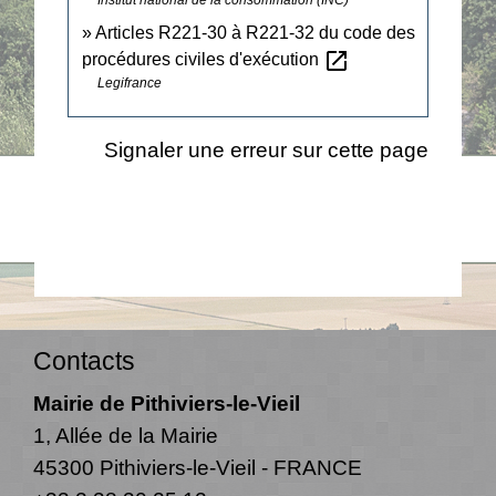
Articles R221-30 à R221-32 du code des
open_in_new
procédures civiles d'exécution
Legifrance
Signaler une erreur sur cette page
Contacts
Mairie de Pithiviers-le-Vieil
1, Allée de la Mairie
45300 Pithiviers-le-Vieil - FRANCE