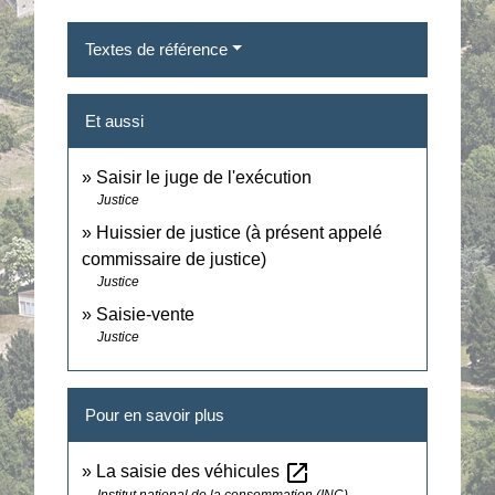
Textes de référence
Et aussi
Saisir le juge de l'exécution
Justice
Huissier de justice (à présent appelé
commissaire de justice)
Justice
Saisie-vente
Justice
Pour en savoir plus
open_in_new
La saisie des véhicules
Institut national de la consommation (INC)