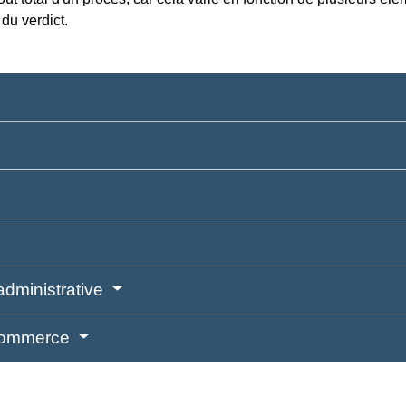
 du verdict.
administrative
 commerce