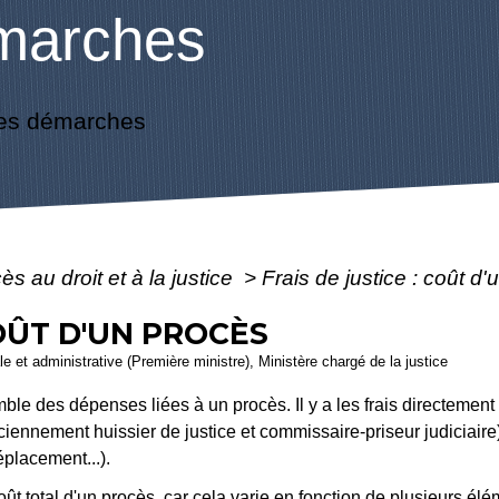
marches
es démarches
ès au droit et à la justice
>
Frais de justice : coût d
COÛT D'UN PROCÈS
ale et administrative (Première ministre), Ministère chargé de la justice
mble des dépenses liées à un procès. Il y a les frais directement
iennement huissier de justice et commissaire-priseur judiciaire) 
éplacement...).
oût total d'un procès, car cela varie en fonction de plusieurs élém