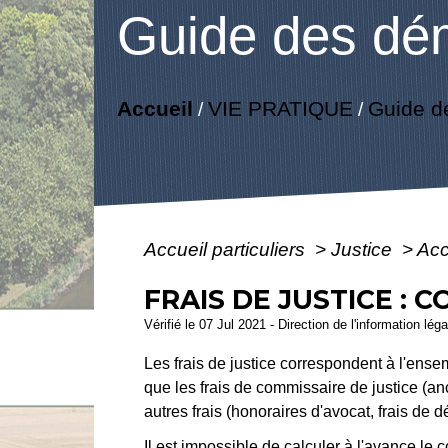
Guide des dé
Accueil
VIE PRATIQUE
Guide d
/
/
Accueil particuliers
>
Justice
>
Acc
FRAIS DE JUSTICE : 
Vérifié le 07 Jul 2021 - Direction de l'information lég
Les frais de justice correspondent à l'ense
que les frais de commissaire de justice (anc
autres frais (honoraires d'avocat, frais de d
Il est impossible de calculer à l'avance le c