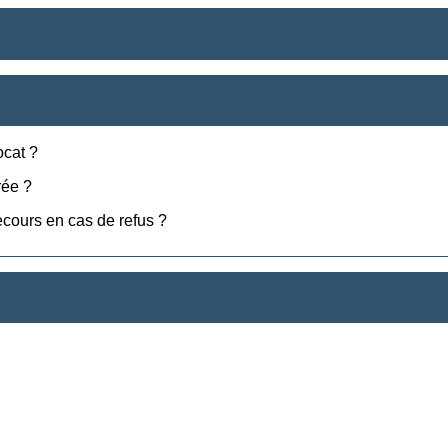
ocat ?
rée ?
recours en cas de refus ?