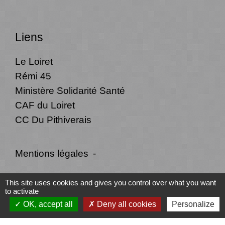
Liens
Le Loiret
Rémi 45
Ministère Solidarité Santé
CAF du Loiret
CC Du Pithiverais
Mentions légales
-
Politique de confidentialité
-
Accessibilité
-
This site uses cookies and gives you control over what you want
to activate
Plan du site
-
Gestion des cookies
OK, accept all
Deny all cookies
Personalize