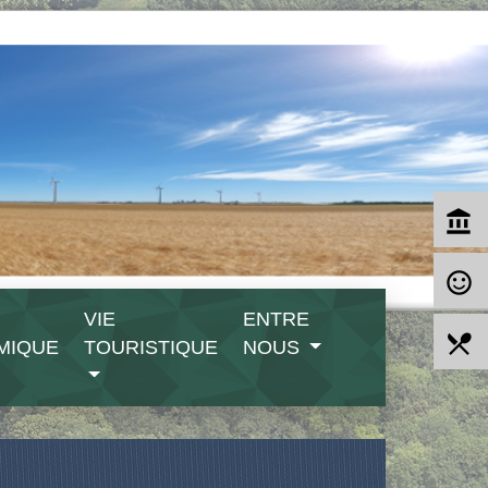
account_balance
sentiment_satisfied_alt
VIE
ENTRE
local_dining
MIQUE
TOURISTIQUE
NOUS