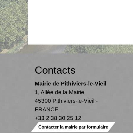
Contacts
Mairie de Pithiviers-le-Vieil
1, Allée de la Mairie
45300 Pithiviers-le-Vieil -
FRANCE
+33 2 38 30 25 12
Contacter la mairie par formulaire