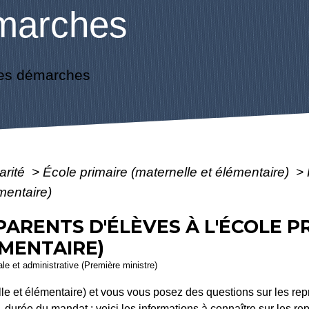
marches
es démarches
arité
>
École primaire (maternelle et élémentaire)
>
émentaire)
ARENTS D'ÉLÈVES À L'ÉCOLE P
MENTAIRE)
gale et administrative (Première ministre)
elle et élémentaire) et vous vous posez des questions sur les r
, durée du mandat : voici les informations à connaître sur les r