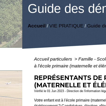
Guide des dé
Accueil
VIE PRATIQUE
Guide d
/
/
Accueil particuliers
>
Famille - Scol
à l'école primaire (maternelle et él
REPRÉSENTANTS DE P
(MATERNELLE ET ÉLÉ
Vérifié le 01 Jun 2023 - Direction de l'information lé
Votre enfant est à l'école primaire (matern
établissement ? Candidature, élection, rôle