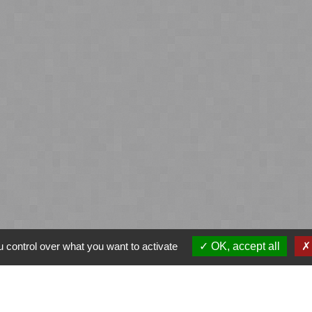
 control over what you want to activate
OK, accept all
ntialité
-
Accessibilité
-
Plan du site
-
Gestion des