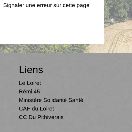
Signaler une erreur sur cette page
Liens
Le Loiret
Rémi 45
Ministère Solidarité Santé
CAF du Loiret
CC Du Pithiverais