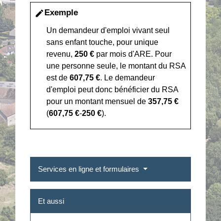
Exemple
edit
Un demandeur d'emploi vivant seul
sans enfant touche, pour unique
revenu,
250 €
par mois d'ARE. Pour
une personne seule, le montant du RSA
est de
607,75 €
. Le demandeur
d'emploi peut donc bénéficier du RSA
pour un montant mensuel de
357,75 €
(
607,75 €
-
250 €
).
Services en ligne et formulaires
Et aussi