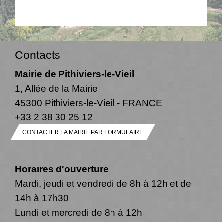
Contacts
Mairie de Pithiviers-le-Vieil
1, Allée de la Mairie
45300 Pithiviers-le-Vieil - FRANCE
+33 2 38 30 25 12
CONTACTER LA MAIRIE PAR FORMULAIRE
Horaires d'ouverture
Mardi, jeudi et vendredi de 8h à 12h et de
14h à 17h30
Lundi et mercredi de 8h à 12h