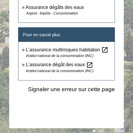
Assurance dégâts des eaux
Argent - Impôts - Consommation
Pour en savoir plus
open_in_new
L'assurance multirisques habitation
Institut national de la consommation (INC)
open_in_new
L'assurance dégât des eaux
Institut national de la consommation (INC)
Signaler une erreur sur cette page