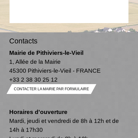
Contacts
Mairie de Pithiviers-le-Vieil
1, Allée de la Mairie
45300 Pithiviers-le-Vieil - FRANCE
+33 2 38 30 25 12
CONTACTER LA MAIRIE PAR FORMULAIRE
Horaires d'ouverture
Mardi, jeudi et vendredi de 8h à 12h et de
14h à 17h30