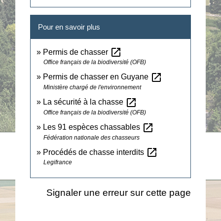
Pour en savoir plus
open_in_new
Permis de chasser
Office français de la biodiversité (OFB)
open_in_new
Permis de chasser en Guyane
Ministère chargé de l'environnement
open_in_new
La sécurité à la chasse
Office français de la biodiversité (OFB)
open_in_new
Les 91 espèces chassables
Fédération nationale des chasseurs
open_in_new
Procédés de chasse interdits
Legifrance
Signaler une erreur sur cette page