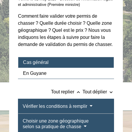
et administrative (Première ministre)
Comment faire valider votre permis de
chasser ? Quelle durée choisir ? Quelle zone
géographique ? Quel est le prix ? Nous vous
indiquons les étapes à suivre pour faire la
demande de validation du permis de chasser.
Cas général
En Guyane
keyboard_arrow_up
keyboard_arrow_down
Tout replier
Tout déplier
Vérifier les conditions à remplir
Choisir une zone géographique
selon sa pratique de chasse