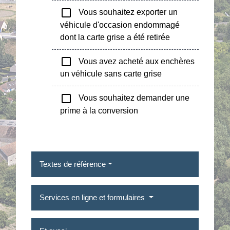
check_box_outline_blank
Vous souhaitez exporter un
véhicule d'occasion endommagé
dont la carte grise a été retirée
check_box_outline_blank
Vous avez acheté aux enchères
un véhicule sans carte grise
check_box_outline_blank
Vous souhaitez demander une
prime à la conversion
Textes de référence
Services en ligne et formulaires