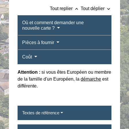
keyboard_arrow_up
keyboard_arrow_down
Tout replier
Tout déplier
Où et comment demander une
nouvelle carte ?
Pièces à fournir
Coût
Attention :
si vous êtes Européen ou membre
de la famille d'un Européen, la
démarche
est
différente.
Textes de référence