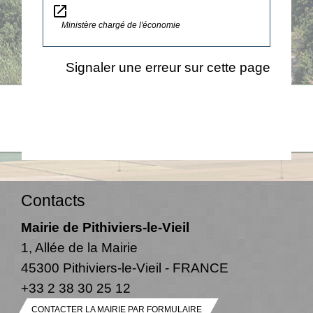
open_in_new
Ministère chargé de l'économie
Signaler une erreur sur cette page
Contacts
Mairie de Pithiviers-le-Vieil
1, Allée de la Mairie
45300 Pithiviers-le-Vieil - FRANCE
+33 2 38 30 25 12
CONTACTER LA MAIRIE PAR FORMULAIRE