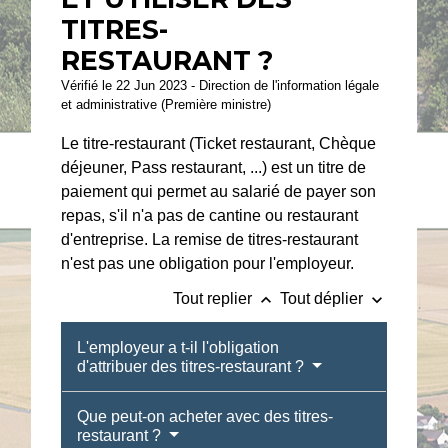
TITRES-
RESTAURANT ?
Vérifié le 22 Jun 2023 - Direction de l'information légale
et administrative (Première ministre)
Le titre-restaurant (Ticket restaurant, Chèque
déjeuner, Pass restaurant, ...) est un titre de
paiement qui permet au salarié de payer son
repas, s'il n'a pas de cantine ou restaurant
d'entreprise. La remise de titres-restaurant
n'est pas une obligation pour l'employeur.
keyboard_arrow_up
keyboard_arrow_down
Tout replier
Tout déplier
L'employeur a t-il l'obligation
d'attribuer des titres-restaurant ?
Que peut-on acheter avec des titres-
restaurant ?