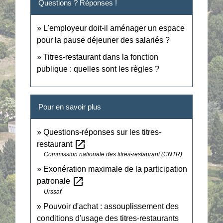
Questions ? Réponses !
L'employeur doit-il aménager un espace
pour la pause déjeuner des salariés ?
Titres-restaurant dans la fonction
publique : quelles sont les règles ?
Pour en savoir plus
Questions-réponses sur les titres-
open_in_new
restaurant
Commission nationale des titres-restaurant (CNTR)
Exonération maximale de la participation
open_in_new
patronale
Urssaf
Pouvoir d'achat : assouplissement des
conditions d'usage des titres-restaurants