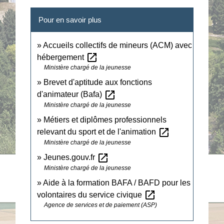
Pour en savoir plus
Accueils collectifs de mineurs (ACM) avec
open_in_new
hébergement
Ministère chargé de la jeunesse
Brevet d'aptitude aux fonctions
open_in_new
d'animateur (Bafa)
Ministère chargé de la jeunesse
Métiers et diplômes professionnels
open_in_new
relevant du sport et de l'animation
Ministère chargé de la jeunesse
open_in_new
Jeunes.gouv.fr
Ministère chargé de la jeunesse
Aide à la formation BAFA / BAFD pour les
open_in_new
volontaires du service civique
Agence de services et de paiement (ASP)