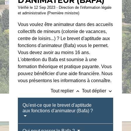
D'ANIMATEUR (BAFA)
Vérifié le 12 Sep 2023 - Direction de l'information légale
et administrative (Première ministre)
Vous voulez être animateur dans des accueils
collectifs de mineurs (colonie de vacances,
centre de loisirs...) ? Le brevet d'aptitude aux
fonctions d'animateur (Bafa) vous le permet.
Vous devez avoir au moins 16 ans.
L'obtention du Bafa est soumise à une
formation théorique et pratique payante. Vous
pouvez bénéficier d'une aide financière. Nous
vous présentons les informations à connaître.
keyboard_arrow_up
keyboard_arrow_down
Tout replier
Tout déplier
Qu'est-ce que le brevet d'aptitude
aux fonctions d'animateur (Bafa) ?
Qui peut passer le Bafa ?