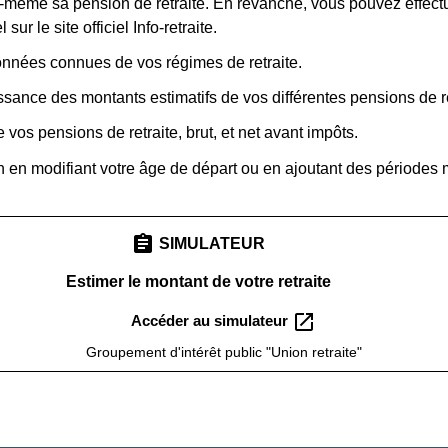
 soi-même sa pension de retraite. En revanche, vous pouvez effec
ur le site officiel Info-retraite.
données connues de vos régimes de retraite.
sance des montants estimatifs de vos différentes pensions de r
vos pensions de retraite, brut, et net avant impôts.
n en modifiant votre âge de départ ou en ajoutant des périodes
assignment
SIMULATEUR
Estimer le montant de votre retraite
open_in_new
Accéder au simulateur
Groupement d'intérêt public "Union retraite"