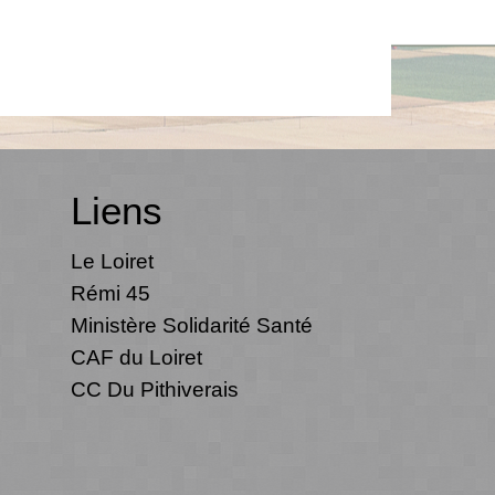
Liens
Le Loiret
Rémi 45
Ministère Solidarité Santé
CAF du Loiret
CC Du Pithiverais