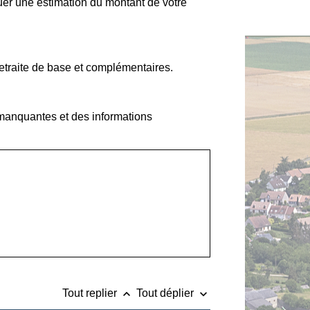
tuer une estimation du montant de votre
etraite de base et complémentaires.
 manquantes et des informations
keyboard_arrow_up
keyboard_arrow_down
Tout replier
Tout déplier