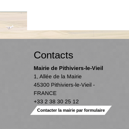
Contacts
Mairie de Pithiviers-le-Vieil
1, Allée de la Mairie
45300 Pithiviers-le-Vieil -
FRANCE
+33 2 38 30 25 12
Contacter la mairie par formulaire