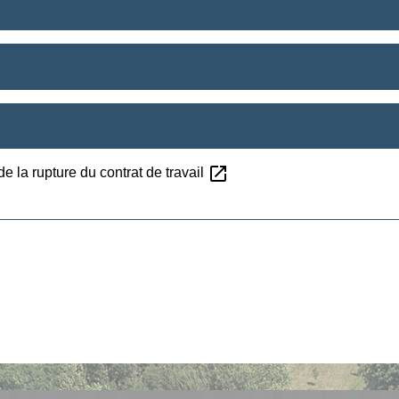
open_in_new
e la rupture du contrat de travail