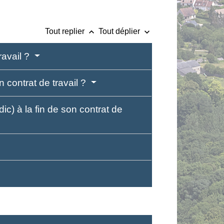
keyboard_arrow_up
keyboard_arrow_down
Tout replier
Tout déplier
travail ?
n contrat de travail ?
ic) à la fin de son contrat de