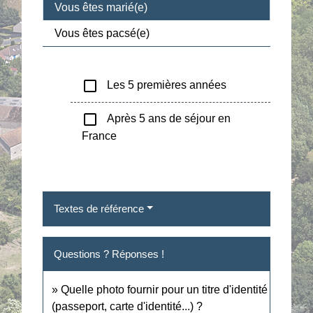
Vous êtes marié(e)
Vous êtes pacsé(e)
check_box_outline_blank
Les 5 premières années
check_box_outline_blank
Après 5 ans de séjour en
France
Textes de référence
Questions ? Réponses !
Quelle photo fournir pour un titre d'identité
(passeport, carte d'identité...) ?