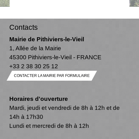
Contacts
Mairie de Pithiviers-le-Vieil
1, Allée de la Mairie
45300 Pithiviers-le-Vieil - FRANCE
+33 2 38 30 25 12
CONTACTER LA MAIRIE PAR FORMULAIRE
Horaires d'ouverture
Mardi, jeudi et vendredi de 8h à 12h et de
14h à 17h30
Lundi et mercredi de 8h à 12h