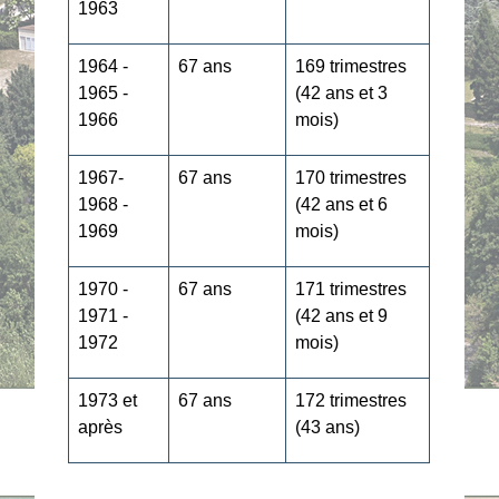
1963
1964 -
67 ans
169 trimestres
1965 -
(42 ans et 3
1966
mois)
1967-
67 ans
170 trimestres
1968 -
(42 ans et 6
1969
mois)
1970 -
67 ans
171 trimestres
1971 -
(42 ans et 9
1972
mois)
1973 et
67 ans
172 trimestres
après
(43 ans)