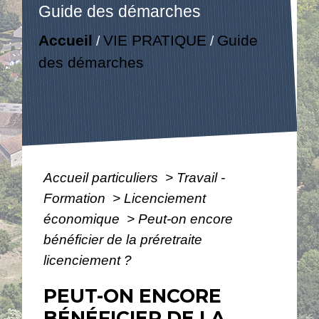
Guide des démarches
Accueil
VIE PRATIQUE
Guide
/
/
des démarches
Accueil particuliers
>
Travail -
Formation
>
Licenciement
économique
>
Peut-on encore
bénéficier de la préretraite
licenciement ?
PEUT-ON ENCORE
BÉNÉFICIER DE LA