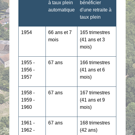
à taux plein
bénéficier
automatique
d'une retraite à
taux plein
1954
66 ans et 7
165 trimestres
mois
(41 ans et 3
mois)
1955 -
67 ans
166 trimestres
1956 -
(41 ans et 6
1957
mois)
1958 -
67 ans
167 trimestres
1959 -
(41 ans et 9
1960
mois)
1961 -
67 ans
168 trimestres
1962 -
(42 ans)