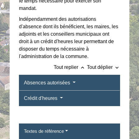
le temps nécessaire pour exercer son
mandat.
Indépendamment des autorisations
d'absence dont ils bénéficient, les maires, les
adjoints et les conseillers municipaux ont
droit à un crédit d'heures leur permettant de
disposer du temps nécessaire à
l'administration de la commune.
keyboard_arrow_up
keyboard_arrow_down
Tout replier
Tout déplier
Absences autorisées
Crédit d'heures
Textes de référence