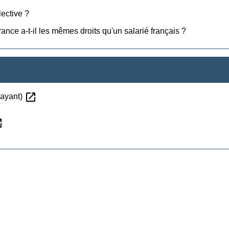
ective ?
ance a-t-il les mêmes droits qu'un salarié français ?
open_in_new
payant)
new