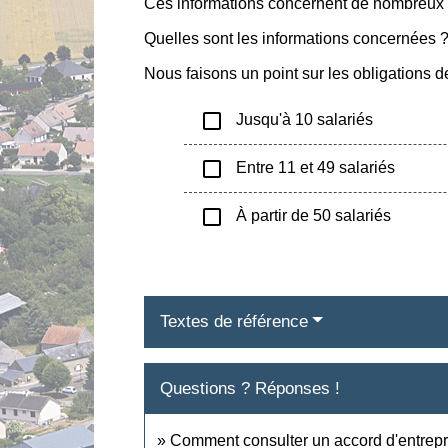
Ces informations concernent de nombreux d
Quelles sont les informations concernées ?
Nous faisons un point sur les obligations de 
check_box_outline_blank
Jusqu'à 10 salariés
check_box_outline_blank
Entre 11 et 49 salariés
check_box_outline_blank
À partir de 50 salariés
Textes de référence
Questions ? Réponses !
Comment consulter un accord d'entrepr