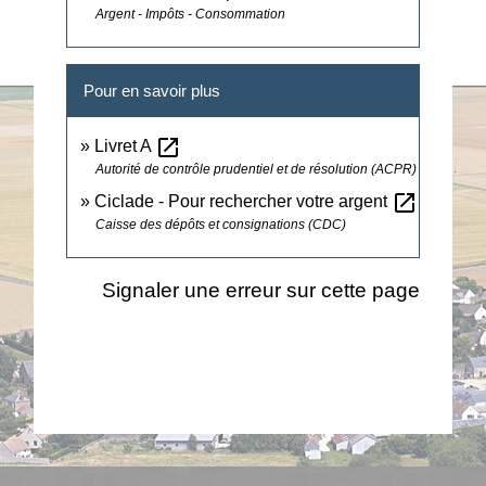
Argent - Impôts - Consommation
Pour en savoir plus
open_in_new
Livret A
Autorité de contrôle prudentiel et de résolution (ACPR)
open_in_new
Ciclade - Pour rechercher votre argent
Caisse des dépôts et consignations (CDC)
Signaler une erreur sur cette page