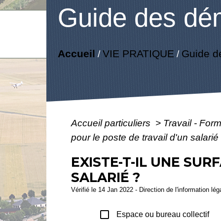
Guide des dé
Accueil
VIE PRATIQUE
Guide d
/
/
Accueil particuliers
>
Travail - For
pour le poste de travail d'un salarié
EXISTE-T-IL UNE SUR
SALARIÉ ?
Vérifié le 14 Jan 2022 - Direction de l'information lé
check_box_outline_blank
Espace ou bureau collectif