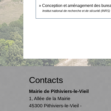
Conception et aménagement des bure
Institut national de recherche et de sécurité (INRS)
Contacts
Mairie de Pithiviers-le-Vieil
1, Allée de la Mairie
45300 Pithiviers-le-Vieil -