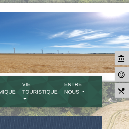
account_balance
sentiment_satisfied_alt
VIE
ENTRE
local_dining
MIQUE
TOURISTIQUE
NOUS