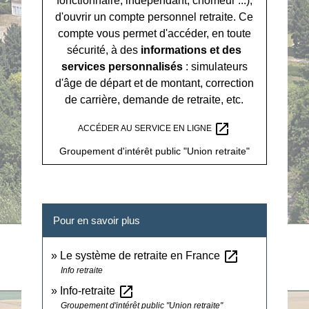
fonctionnaire, indépendant, chômeur ...),
d'ouvrir un compte personnel retraite. Ce
compte vous permet d'accéder, en toute
sécurité, à des
informations et des
services personnalisés
: simulateurs
d'âge de départ et de montant, correction
de carrière, demande de retraite, etc.
open_in_new
ACCÉDER AU SERVICE EN LIGNE
Groupement d'intérêt public "Union retraite"
Pour en savoir plus
open_in_new
Le système de retraite en France
Info retraite
open_in_new
Info-retraite
Groupement d'intérêt public "Union retraite"