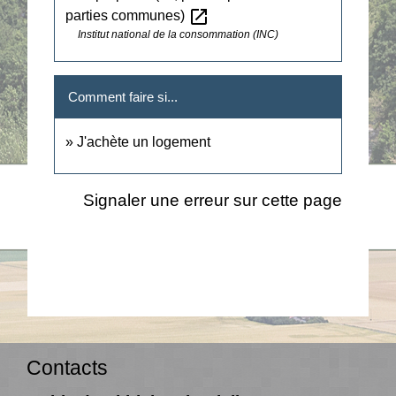
open_in_new
parties communes)
Institut national de la consommation (INC)
Comment faire si...
J'achète un logement
Signaler une erreur sur cette page
Contacts