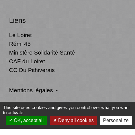
Liens
Le Loiret
Rémi 45
Ministère Solidarité Santé
CAF du Loiret
CC Du Pithiverais
Mentions légales
-
Politique de confidentialité
-
Accessibilité
-
This site uses cookies and gives you control over what you want
to activate
Plan du site
-
Gestion des cookies
OK, accept all
Deny all cookies
Personalize