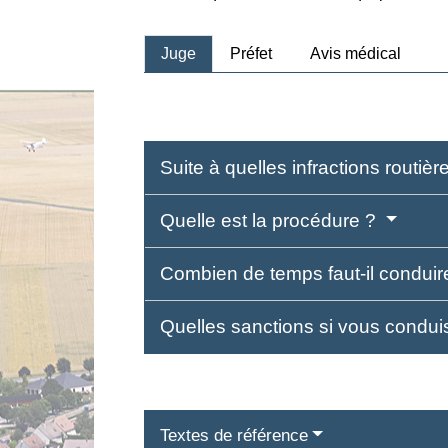
Juge
Préfet
Avis médical
Suite à quelles infractions routiè
Quelle est la procédure ?
Combien de temps faut-il condui
Quelles sanctions si vous condu
Textes de référence