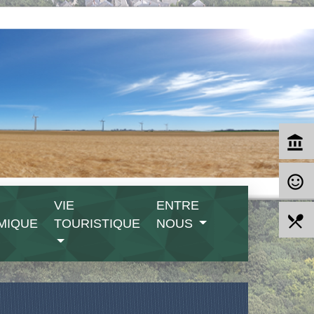
account_balance
sentiment_satisfied_alt
VIE
ENTRE
local_dining
MIQUE
TOURISTIQUE
NOUS