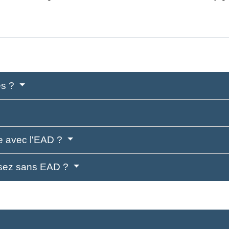
res ?
re avec l'EAD ?
isez sans EAD ?