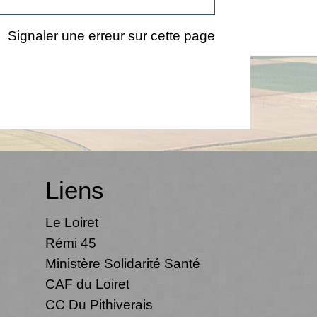
Signaler une erreur sur cette page
Liens
Le Loiret
Rémi 45
Ministère Solidarité Santé
CAF du Loiret
CC Du Pithiverais