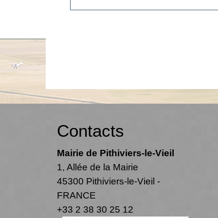
Contacts
Mairie de Pithiviers-le-Vieil
1, Allée de la Mairie
45300 Pithiviers-le-Vieil -
FRANCE
+33 2 38 30 25 12